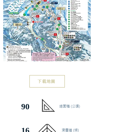
下載地圖
90
總面積 (公頃)
16
滑雪道 (條)